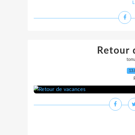
L
Retour 
tom
13.