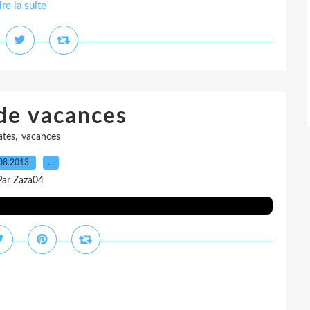
ire la suite
de vacances
,
ates
vacances
08.2013
…
Par Zaza04