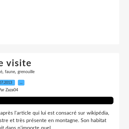
 visite
,
,
té
faune
grenouille
07.2013
…
Par Zaza04
'après l'article qui lui est consacré sur wikipédia,
estre et très présente en montagne. Son habitat
it dans n'importe quel...