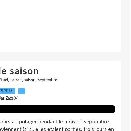
de saison
,
,
,
étuel
safran
saison
septembre
09.2013
…
Par Zaza04
cours au potager pendant le mois de septembre:
iennent (si si, elles étaient parties, trois jours en