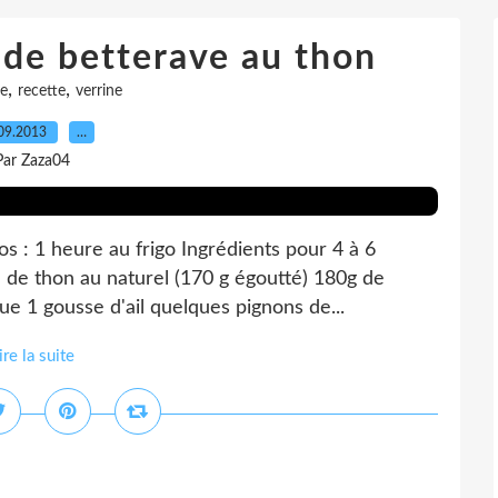
 de betterave au thon
,
,
ve
recette
verrine
09.2013
…
Par Zaza04
s : 1 heure au frigo Ingrédients pour 4 à 6
e de thon au naturel (170 g égoutté) 180g de
ue 1 gousse d'ail quelques pignons de...
ire la suite