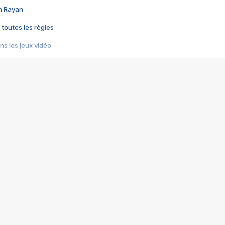
im Rayan
 toutes les règles
s les jeux vidéo
us choquant de Rockstar ? - Le scandale BULLY
e plus moche de Steam
du RÊVE tourne au CAUCHEMAR
pendant 8 heures
it… à tort
umiliés par un jeu vidéo
ire - Final Fantasy 8
ti un empire - Age of Empires
story DOFUS