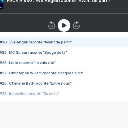
FACE A #30 : Eve Angeli raconte "Avant de partir"
#30 : Eve Angeli raconte "Avant de partir"
#29 : MC Solaar raconte "Bouge de là"
28 : Lorie raconte "Je vais vite"
#27 : Christophe Willem raconte "Jacques a dit"
#26 : Chimène Badi raconte "Entre nous"
#25 : Indochine raconte "3e sexe"
#24 : Zaho raconte "C'est chelou"
#23 : Patrick Bruel raconte "Au café des délices"
#22 : Kyo raconte "Le chemin"