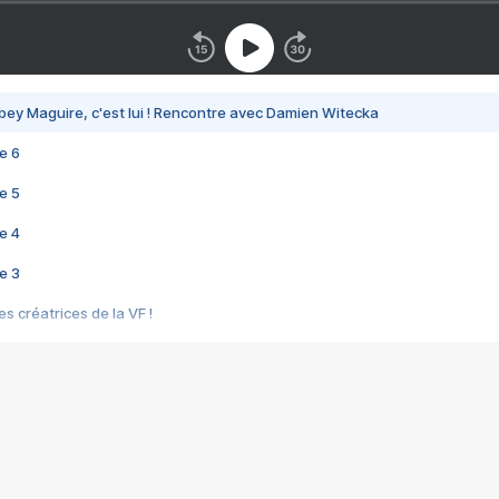
bey Maguire, c'est lui ! Rencontre avec Damien Witecka
e 6
e 5
e 4
e 3
s créatrices de la VF !
e 2
e 1
e Mektoub My Love arrive enfin ! Rencontre avec Shaïn Boumedine et Sal
i : après Toni en famille