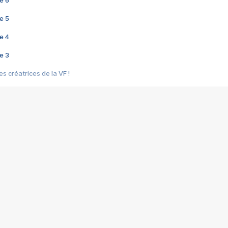
e 6
e 5
e 4
e 3
s créatrices de la VF !
e 2
e 1
e Mektoub My Love arrive enfin ! Rencontre avec Shaïn Boumedine et Sal
i : après Toni en famille
elle réalise le bouleversant Dites lui que je l'aime
ais ! Rencontre autour de Vie privée de Rebecca Zlotowski
 de Marguerite, Grave... Rencontre avec Ella Rumpf
 Les Rêveurs, un film intime sur la santé mentale