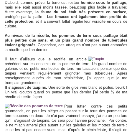
D’abord, comme prévu, la terre est restée
humide sous le paillage
,
mais elle était aussi moins tassée, beaucoup plus facile à travailler.
Autre avantage,
la faune du sol était très présente en surface
,
protégée par la paille.
Les limaces ont également bien profité de
cette protection
, et il a souvent fallut réguler leur voracité en cours de
culture.
Au niveau de la récolte, les pommes de terre sous paillage était
plus petites que sans, et un plus grand nombre de tubercules
étaient grignotés.
Cependant, ces attaques n’ont pas autant entamées
la récolte que l’an dernier.
Il faut d’ailleurs que je rectifie un article
précédent sur les ennemis de la pomme de terre. Un grand nombre de
galeries et de petits monticules de terre me laissaient penser que des
taupes venaient régulièrement grignoter mes tubercules. Après
renseignement auprès de mon pépiniériste, j’ai appris que je me
trompais grandement.
Il s’agissait de taupins.
Une sorte de gros vers blanc et poilus, beurk !
Un vrai glouton quand on pense que l’an dernier j’ai perdu ¼ de ma
récolte de cette façon.
Pour
lutter contre ces petits
gourmands, on peut les piéger en posant sur la terre des pommes de
terre coupées en deux. Je n’ai pas vraiment essayé, j’ai su un peu tard
qu’il
s’agissait de taupins. Ce sera pour l’année prochaine. Par contre,
je ne m’ach
arnerai plus autant sur les galeries et les mottes de terre :
je ne les ai pas encore vues, mais d’après le pépiniériste, il s’agit de