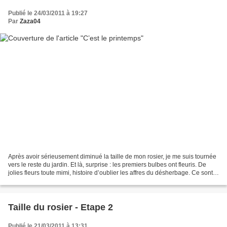
Publié le 24/03/2011 à 19:27
Par
Zaza04
Après avoir sérieusement diminué la taille de mon rosier, je me suis tournée
vers le reste du jardin. Et là, surprise : les premiers bulbes ont fleuris. De
jolies fleurs toute mimi, histoire d’oublier les affres du désherbage. Ce sont
des bulbes que j’ai...
Taille du rosier - Etape 2
Publié le 21/03/2011 à 13:31