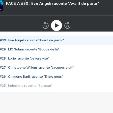
FACE A #30 : Eve Angeli raconte "Avant de partir"
#30 : Eve Angeli raconte "Avant de partir"
#29 : MC Solaar raconte "Bouge de là"
28 : Lorie raconte "Je vais vite"
#27 : Christophe Willem raconte "Jacques a dit"
#26 : Chimène Badi raconte "Entre nous"
#25 : Indochine raconte "3e sexe"
#24 : Zaho raconte "C'est chelou"
#23 : Patrick Bruel raconte "Au café des délices"
#22 : Kyo raconte "Le chemin"