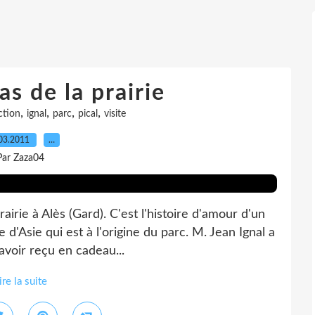
as de la prairie
,
,
,
,
ction
ignal
parc
pical
visite
03.2011
…
Par Zaza04
rairie à Alès (Gard). C'est l'histoire d'amour d'un
 d'Asie qui est à l'origine du parc. M. Jean Ignal a
voir reçu en cadeau...
ire la suite