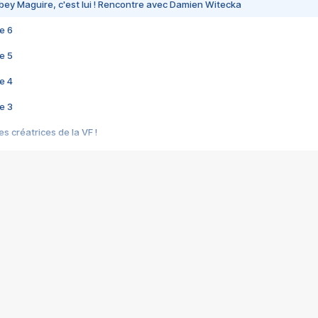
bey Maguire, c'est lui ! Rencontre avec Damien Witecka
e 6
e 5
e 4
e 3
s créatrices de la VF !
e 2
e 1
e Mektoub My Love arrive enfin ! Rencontre avec Shaïn Boumedine et Sal
i : après Toni en famille
elle réalise le bouleversant Dites lui que je l'aime
ais ! Rencontre autour de Vie privée de Rebecca Zlotowski
 de Marguerite, Grave... Rencontre avec Ella Rumpf