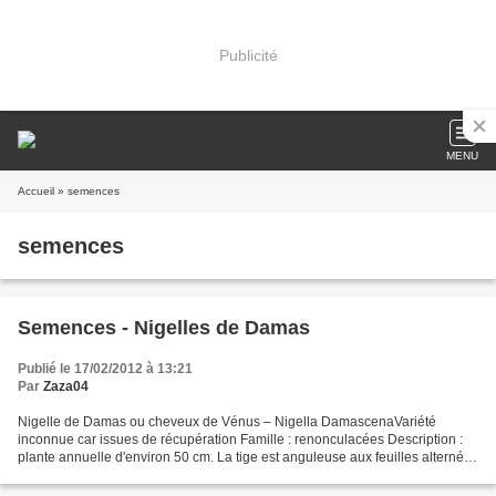
Publicité
MENU
Accueil
» semences
semences
Semences - Nigelles de Damas
Publié le 17/02/2012 à 13:21
Par
Zaza04
Nigelle de Damas ou cheveux de Vénus – Nigella DamascenaVariété
inconnue car issues de récupération Famille : renonculacées Description :
plante annuelle d'environ 50 cm. La tige est anguleuse aux feuilles alternées
très particulières. Ce feuillage très...