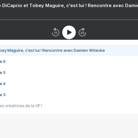
 DiCaprio et Tobey Maguire, c'est lui ! Rencontre avec Dam
bey Maguire, c'est lui ! Rencontre avec Damien Witecka
e 6
e 5
e 4
e 3
s créatrices de la VF !
e 2
e 1