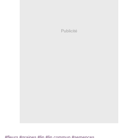
Publicité
#fleurs
#graines
#lin
#lin commun
#semences