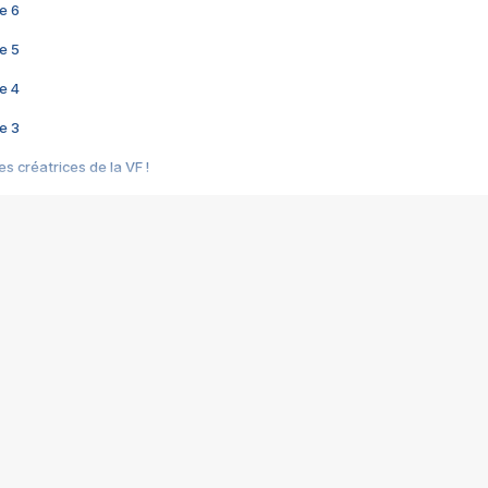
e 6
e 5
e 4
e 3
s créatrices de la VF !
e 2
e 1
e Mektoub My Love arrive enfin ! Rencontre avec Shaïn Boumedine et Sal
i : après Toni en famille
elle réalise le bouleversant Dites lui que je l'aime
ais ! Rencontre autour de Vie privée de Rebecca Zlotowski
 de Marguerite, Grave... Rencontre avec Ella Rumpf
 Les Rêveurs, un film intime sur la santé mentale