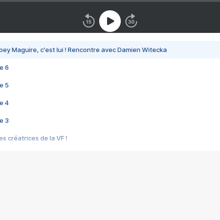
bey Maguire, c'est lui ! Rencontre avec Damien Witecka
e 6
e 5
e 4
e 3
s créatrices de la VF !
e 2
e 1
e Mektoub My Love arrive enfin ! Rencontre avec Shaïn Boumedine et Sal
i : après Toni en famille