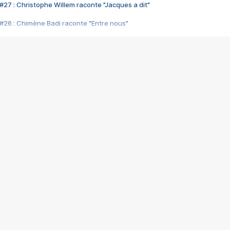
#27 : Christophe Willem raconte "Jacques a dit"
#26 : Chimène Badi raconte "Entre nous"
#25 : Indochine raconte "3e sexe"
#24 : Zaho raconte "C'est chelou"
#23 : Patrick Bruel raconte "Au café des délices"
#22 : Kyo raconte "Le chemin"
#21 : Nolwenn Leroy raconte "Cassé"
#20 : Patrick Hernandez raconte "Born to be alive"
#19 : Lorie raconte "Près de moi"
#18 : Michael Jones raconte "A nos actes manqués" (avec Jean-Jacque
#17 : Khaled raconte "Aïcha"
#16 : Corneille raconte "Parce qu'on vient de loin"
#15 : Indochine raconte "L'aventurier"