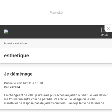
Publicité
MENU
Accueil
» esthetique
esthetique
Je déménage
Publié le 28/11/2011 à 13:28
Par
Zaza04
En changeant de ville, je n’aurais plus accès au jardin ouvrier. Je vais devoir
me trouver un autre coin de paradis. Pas facile. Le village où je vais
m’installer ne dispose pas de jardins ouvriers. J’ai déjà tenté de laisser des
annonces pour louer un...