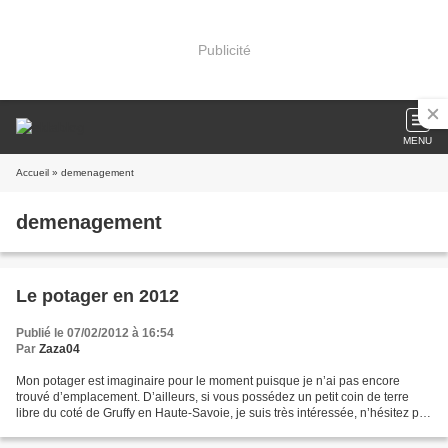
Publicité
MENU
Accueil
» demenagement
demenagement
Le potager en 2012
Publié le 07/02/2012 à 16:54
Par
Zaza04
Mon potager est imaginaire pour le moment puisque je n’ai pas encore
trouvé d’emplacement. D’ailleurs, si vous possédez un petit coin de terre
libre du coté de Gruffy en Haute-Savoie, je suis très intéressée, n’hésitez pas
à me contacter. Même si cela...