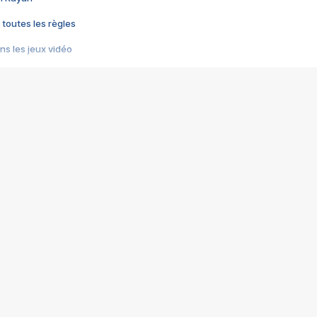
 toutes les règles
s les jeux vidéo
us choquant de Rockstar ? - Le scandale BULLY
e plus moche de Steam
du RÊVE tourne au CAUCHEMAR
pendant 8 heures
it… à tort
umiliés par un jeu vidéo
ire - Final Fantasy 8
ti un empire - Age of Empires
story DOFUS
tard, il crée l'un des pires jeux de tous les temps, MindsEye.