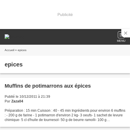
Publicité
MENU
Accueil
» epices
epices
Muffins de potimarrons aux épices
Publié le 10/12/2011 à 21:39
Par
Zaza04
Préparation : 15 min Cuisson : 40 - 45 min Ingrédients pour environ 6 muffins
: - 200 g de farine - 1 potimarron d'environ 2 kg- 3 oeufs- 1 sachet de levure
chimique- 5 cl d'huile de tournesol- 50 g de beurre ramolli- 100 g
d'emmental râpé- 5 cl de crème...