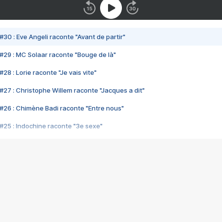
#30 : Eve Angeli raconte "Avant de partir"
#29 : MC Solaar raconte "Bouge de là"
28 : Lorie raconte "Je vais vite"
#27 : Christophe Willem raconte "Jacques a dit"
#26 : Chimène Badi raconte "Entre nous"
#25 : Indochine raconte "3e sexe"
#24 : Zaho raconte "C'est chelou"
#23 : Patrick Bruel raconte "Au café des délices"
#22 : Kyo raconte "Le chemin"
#21 : Nolwenn Leroy raconte "Cassé"
#20 : Patrick Hernandez raconte "Born to be alive"