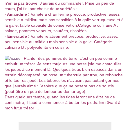
n'en ai pas trouvé. J'aurais du commander. Prise un peu de
cours, j'ai fini par choisir deux variétés :
- Amandine :
Variété à chair ferme précoce, productive, assez
sensible a mildiou mais pas sensibles à la galle verruqueuse et à
la galle, faible capacité de conservation.Catégorie culinaire A :
salade, pommes vapeurs, sautées, rissolées.
- Emeraude :
Variété relativement précoce, productive, assez
peu sensible au mildiou mais sensible à la galle. Catégorie
culinaire B : polyvalente en cuisine.
Planter des pommes de terre, c'est un peu comme
enfouir un trésor. Je sens toujours une petite joie me chatouiller
les joues à ce moment là. Quelques trous bien espacés dans un
terrain décompacté, on pose un tubercule par trou, on rebouche
et le tour est joué. Les tubercules n'avaient pas autant germés
que j'aurais aimé : j'espère que ça ne posera pas de soucis
(peut-être un peu de lenteur au démarrage).
Dans quelques temps, quand les tiges feront une dizaine de
centimètre, il faudra commencer à butter les pieds. En rêvant à
mon futur trésor ...